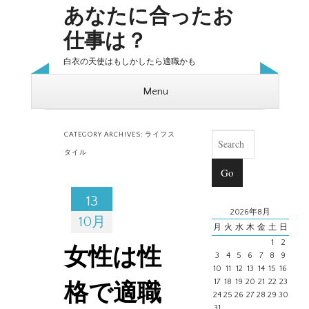
あなたに合ったお
仕事は？
白衣の天使はもしかしたら適職かも
Menu
Skip to content
Search
CATEGORY ARCHIVES:
ライフス
タイル
13
2026年8月
10月
月
火
水
木
金
土
日
1
2
女性は性
3
4
5
6
7
8
9
10
11
12
13
14
15
16
17
18
19
20
21
22
23
格で適職
24
25
26
27
28
29
30
31