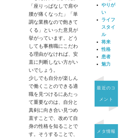
やりが
「座りっぱなしで肩や
い
腰が痛くなった」「単
ライフ
調な業務なので飽きて
スタイ
くる」といった意見が
ル
挙がっています。どう
将来
しても事務職にこだわ
性格
る理由がなければ、安
患者
直に判断しない方がい
魅力
いでしょう。
少しでも自分が楽しん
で働くことのできる適
最近のコ
職を見つけるにあたっ
メント
て重要なのは、自分と
真剣に向き合い見つめ
直すことで、改めて自
身の性格を知ることで
メタ情報
す。そうすることで、