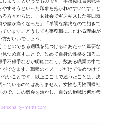
にしよう」といったものです。事務職は営業職等
きやすそうといった印象を抱かれやすいです。と
ある方々からは、「女社会でギスギスした雰囲気
肩や腰が痛くなった」「単調な業務なので飽きて
っています。どうしても事務職にこだわる理由が
い方がいいでしょう。
くことのできる適職を見つけるにあたって重要な
い見つめ直すことで、改めて自身の性格を知るこ
得手不得手などが明確になり、数ある職業の中で
とができます。職種のイメージだけで決めつけて
いないことです。以上ここまで述べたことは、決
言っているのではありません。女性も男性同様社
すので、この機会を活かし、自分の適職は何か考
//personality-merits.com