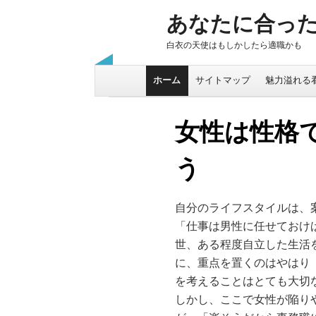
あなたに合っ
白衣の天使はもしかしたら適職かも
Skip to content
ホーム
サイトマップ
魅力溢れる
女性は性格
う
自分のライフスタイルは、
「仕事は男性に任せておけ
世、ある程度自立した生活
に、重点を置くのはやはり
を考えることはとても大切
しかし、ここで女性が陥り